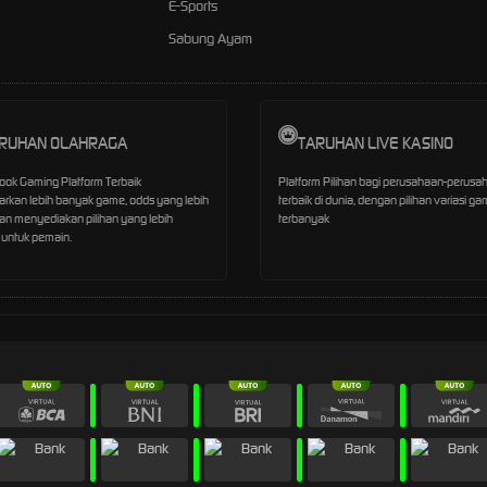
E-Sports
Sabung Ayam
RUHAN OLAHRAGA
TARUHAN LIVE KASINO
ook Gaming Platform Terbaik
Platform Pilihan bagi perusahaan-perusa
kan lebih banyak game, odds yang lebih
terbaik di dunia, dengan pilihan variasi g
 dan menyediakan pilihan yang lebih
terbanyak
untuk pemain.