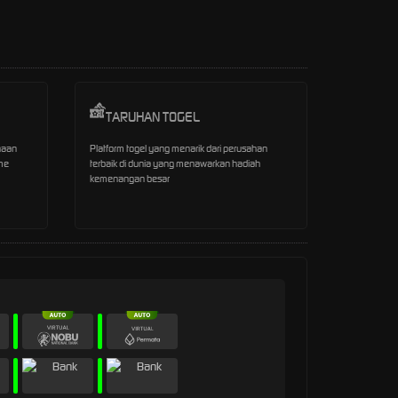
TARUHAN TOGEL
haan
Platform togel yang menarik dari perusahan
ame
terbaik di dunia yang menawarkan hadiah
kemenangan besar