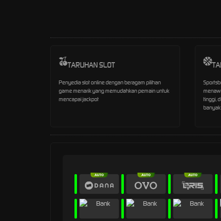
TARUHAN SLOT
TA
Penyedia slot online dengan beragam pilihan
Sportsb
game menarik yang memudahkan pemain untuk
menawar
mencapai jackpot
tinggi,
banyak 