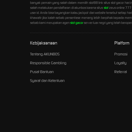
banyak pemain yang salah dalam memilih slot88 link situs slot gacor hari
salah melakukan pendaftaran di akunbos karena situs
slot
zeus online 777 
user id. Anda bisa bayangkan kalau jackpot dari website tersebut setiap ha
khawatir jika kalah sebab persentase menang lebih berpihak kepada member.
sebab kami merupakan agen
slot gacor
server luar negri yang telah beroper
Kebijaksanaan
Platform
Tentang AKUNBOS
Promosi
Responsible Gambling
Loyalty
Pusat Bantuan
Referral
Syarat dan Ketentuan