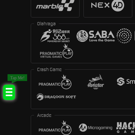
Olahraga
Crash Game
Tap Me!
Arcade