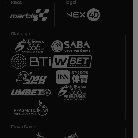
Race
Togel
Olahraga
Crash Game