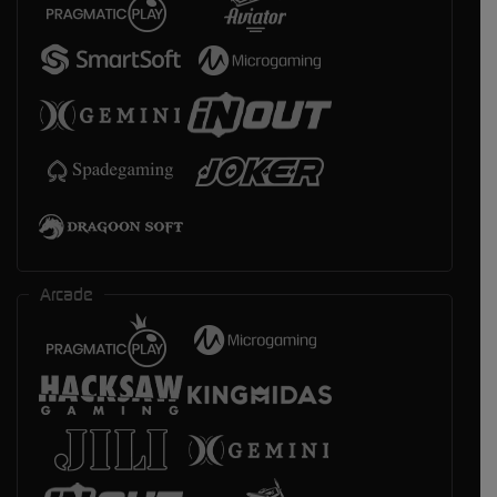
Arcade