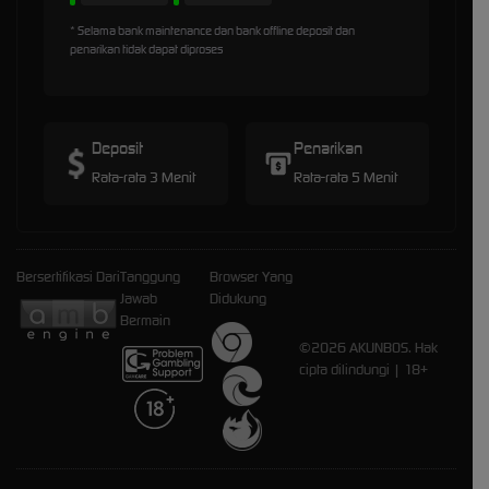
* Selama bank maintenance dan bank offline deposit dan
penarikan tidak dapat diproses
Deposit
Penarikan
Rata-rata 3 Menit
Rata-rata 5 Menit
Bersertifikasi Dari
Tanggung
Browser Yang
Jawab
Didukung
Bermain
©2026 AKUNBOS. Hak
cipta dilindungi | 18+