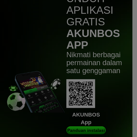
Scatter
APLIKASI
kusum****i
GRATIS
IDR
3,699,630.00
Sweet Bonanza 2500
AKUNBOS
kusum****i
APP
IDR
3,123,300.00
Sweet Bonanza 2500
Nikmati berbagai
sat****2
permainan dalam
IDR
2,797,500.00
satu genggaman
Nexus Gates of Olympus
agu****1
IDR
2,628,000.00
Aztec Gems Megaways
kusum****i
IDR
2,556,600.00
Sweet Bonanza 2500
AKUNBOS
App
e****0
IDR
2,539,720.00
Panduan instalasi
Gates of Gatot Kaca Super