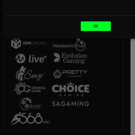
OK
Live Casino