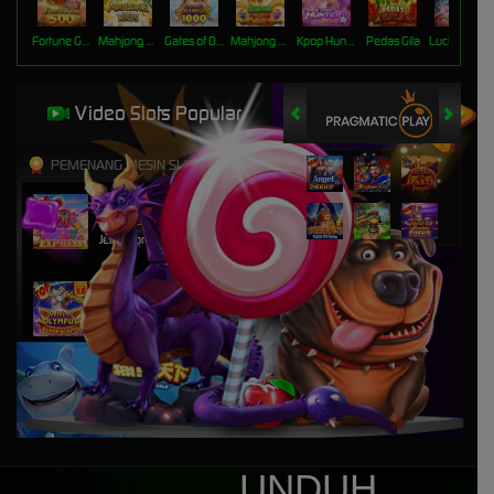
Fortune Gems 500
Mahjong Ways
Gates of Olympus 1000
Mahjong Wins Triple Pot
Kpop Hunter Zeus
Pedas Gila
Lucky Neko
Video Slots Popular
PEMENANG MESIN SLOT
japon****1
IDR
6,236,400.00
Jelly Express
ese****2
IDR
5,577,300.00
Gates of Olympus Super
Scatter
if****4
IDR
5,407,920.00
Sweet Bonanza 1000
ese****2
IDR
4,672,200.00
UNDUH
Gates of Olympus Super