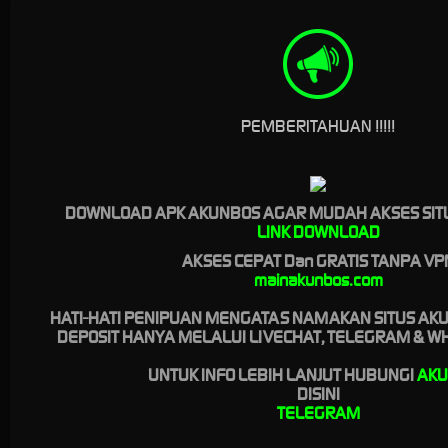
PEMBERITAHUAN !!!!!
DOWNLOAD APK AKUNBOS AGAR MUDAH AKSES SITU
LINK DOWNLOAD
AKSES CEPAT Dan GRATIS TANPA VP
mainakunbos.com
HATI-HATI PENIPUAN MENGATAS NAMAKAN SITUS AK
DEPOSIT HANYA MELALUI LIVECHAT, TELEGRAM & W
UNTUK INFO LEBIH LANJUT HUBUNGI
AKU
DISINI
TELEGRAM