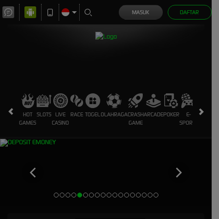
MASUK
DAFTAR
HOT
SLOTS
LIVE
RACE
TOGEL
OLAHRAGA
CRASH
ARCADE
POKER
E-
SABUNG
GAMES
CASINO
GAME
SPORTS
AYAM