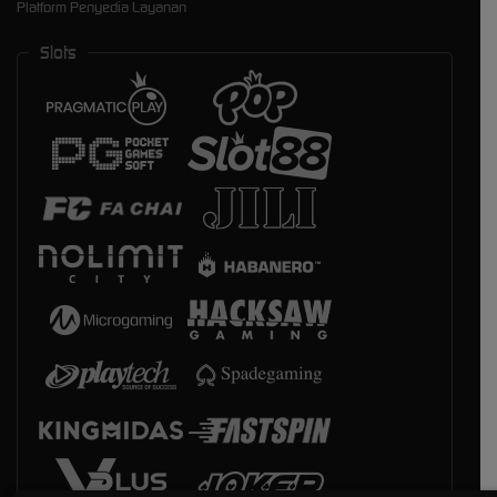
Platform Penyedia Layanan
Slots