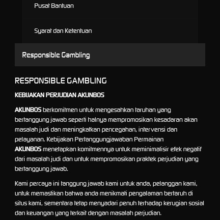
Pusat Bantuan
Syarat dan Ketentuan
Responsible Gambling
RESPONSIBLE GAMBLING
KEBIJAKAN PERJUDIAN AKUNBOS
AKUNBOS
berkomitmen untuk mengesahkan taruhan yang
bertanggung jawab seperti halnya mempromosikan kesadaran akan
masalah judi dan meningkatkan pencegahan, intervensi dan
pelayanan. Kebijakan Pertanggungjawaban Permainan
AKUNBOS
menetapkan komitmennya untuk meminimalisir efek negatif
dari masalah judi dan untuk mempromosikan praktek perjudian yang
bertanggung jawab.
Kami percaya ini tanggung jawab kami untuk anda, pelanggan kami,
untuk memastikan bahwa anda menikmati pengalaman bertaruh di
situs kami, sementara tetap menyadari penuh terhadap kerugian sosial
dan keuangan yang terkait dengan masalah perjudian.