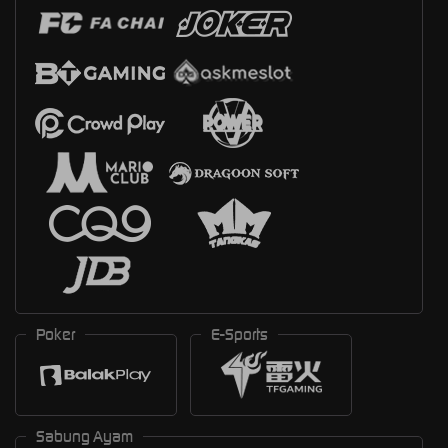
Poker
E-Sports
Sabung Ayam