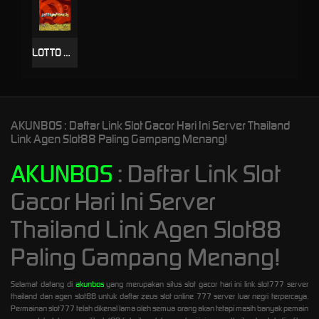
LOTTO MADNESS
AKUNBOS : Daftar Link Slot Gacor Hari Ini Server Thailand
Link Agen Slot88 Paling Gampang Menang!
AKUNBOS
: Daftar Link Slot
Gacor Hari Ini Server
Thailand Link Agen Slot88
Paling Gampang Menang!
Selamat datang di
akunbos
yang merupakan situs slot gacor hari ini link slot777 server
thailand dan agen slot88 untuk daftar zeus slot online 777 server luar negri terpercaya.
Permainan slot777 telah dikenal lama oleh semua orang akan tetapi masih banyak pemain