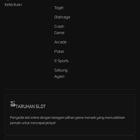
Ketentuan
Togel
Olahraga
Crash
Game
Arcade
Poker
E-Sports
Sabung
Ayam
TARUHAN SLOT
Penyedia slot online dengan beragam pilihan game menarik yang memudahkan
pemain untuk mencapai jackpot