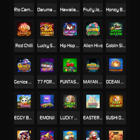
Rio Carnival
Daruma Block
Hawaiian Totem
Fruity Jester
Honey Bee Bee
Red Chilli
Lucky Snake
Hip Hop Penguin
Alien Hive
Goblin Slayer
Genies Blessing
77 FORTUNE
FUNTASTIC FRUIT
MAYAN TEMPLE
OCEAN ADVENTURE
EGGY BUNNIES
EMONJI
LUCKY PET
EASTER BUNNY
SUSHI DELIGHT