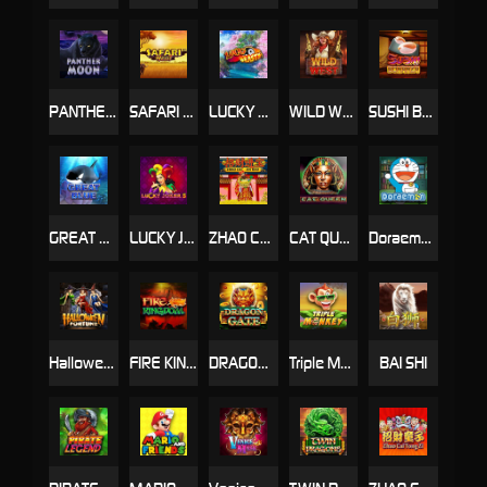
PANTHER MOON
SAFARI HEAT
LUCKY BEASTS
WILD WEST
SUSHI BONANZA
GREAT BLUE
LUCKY JOKER 5
ZHAO CAI JIN BAO
CAT QUEEN
Doraemon
Halloween Fortune
FIRE KINGDOM
DRAGON GATE
Triple Monkey
BAI SHI