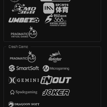
Crash Game