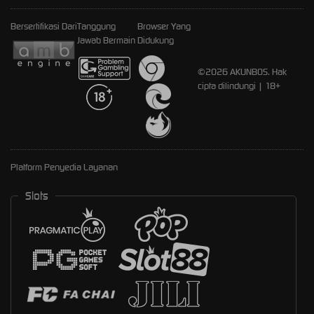
Bersertifikasi Dari
Tanggung
Browser Yang
Jawab Bermain
Didukung
©2026 AKUNBOS. Hak
cipta dilindungi | 18+
Platform Penyedia Layanan
Slots