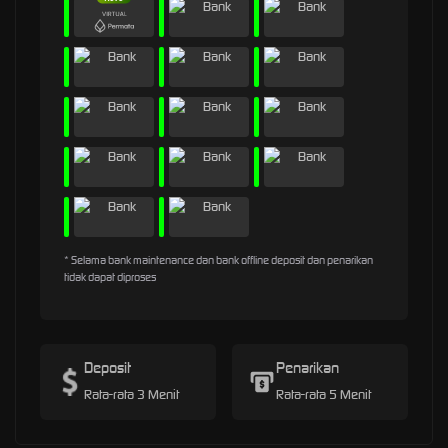
* Selama bank maintenance dan bank offline deposit dan penarikan
tidak dapat diproses
Deposit
Penarikan
Rata-rata 3 Menit
Rata-rata 5 Menit