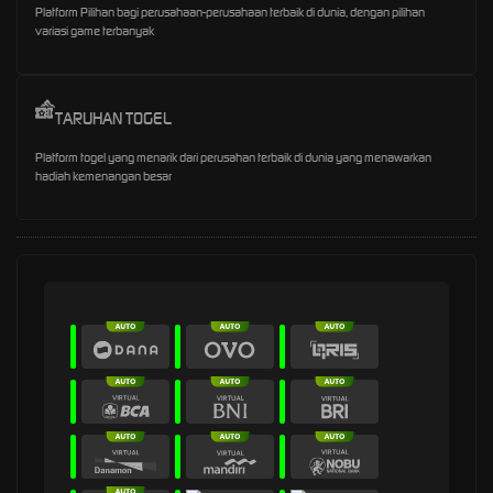
Platform Pilihan bagi perusahaan-perusahaan terbaik di dunia, dengan pilihan
variasi game terbanyak
TARUHAN TOGEL
Platform togel yang menarik dari perusahan terbaik di dunia yang menawarkan
hadiah kemenangan besar