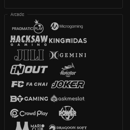
Arcade